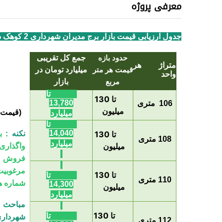
معرفی پروژه
جدول ارزیابی قیمت بازار برج مدیران شهرداری 2 کوهک در بازه زمانی یکماهه فعلی
جمع کل تقریبی
حدود بازه
متراژ هر
میلیارد تومان در
قیمت هر متر
واحد
بازار
مربع
11,660 تا
110 تا 130
13,780
106 متری
میلیون
(قیمت ب
میلیارد
11,880 تا
14,040
نکنه :
110 تا 130
108 متری
میلیارد
میلیون
واگذاری
فروش وا
مرغوبیت
110 تا 130
12,100 تا
110 متری
شماره ه
14,300
میلیون
میلیارد
مباحث م
110 تا 130
12,320 تا
شهرداری 
112 متری