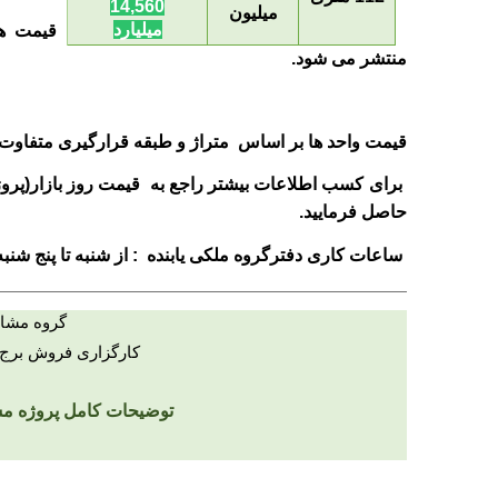
14,560
میلیون
میلیارد
قیمت ها
منتشر می شود
.
قیمت واحد ها بر اساس متراژ و طبقه قرارگیری متفاوت ا
برای کسب اطلاعات بیشتر راجع به قیمت روز بازار(پروژ
حاصل فرمایید
.
ساعات کاری دفترگروه ملکی یابنده : از شنبه تا پنج شن
گروه مشاو
کارگزاری فروش برج 
توضیحات کامل پروژه
مس