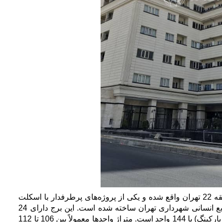
برج مسکونی مدیران شهرداری 2 در منطقه کوهک، منطقه 22 تهران واقع شده و یکی از پروژه‌های پرطرفدار با اسکلت
بتنی است که توسط تعاونی مسکن کارکنان مدیریت منابع انسانی شهرداری تهران ساخته شده است. این برج دارای 24
طبقه (20 طبقه مسکونی، 1 طبقه لابی، 3 طبقه انباری و پارکینگ) با 144 واحد است. متراژ واحدها معمولاً بین 106 تا 112