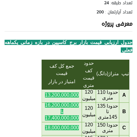
تعداد طبقه:
24
تعداد آپارتمان :
200
معرفی پروژه
جدول ارزیابی قیمت بازار برج کاسپین در بازه زمانی یکماهه
فعلی
حدود
جمع کل کف
کف
قیمت
تیپ
متراژ(دانگ)
قیمت
امتیاز در بازار
متری
120
حدودا 110
13,200,000,000
A
متری
میلیون
16,200,000,000
حدودا 135
120
B
تا
تا
میلیون
145متری
17,400,000,000
120
حدودا 150
18,000,000,000
C
متری
میلیون