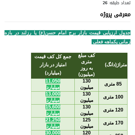
تعداد طبقه:
26
معرفی پروژه
جدول ارزیابی قیمت بازار برج امام حسن(ع) یا رزلند در بازه
زمانی یکماهه فعلی
کف مبلغ
جمع کل کف قیمت
متری
متراژ(دانگ)
امتیاز در بازار
به روز
(میلیارد)
(میلیون)
11,050
130
85 متری
میلیون
میلیارد
13,000
130
100 متری
میلیون
میلیارد
15,600
130
120 متری
میلیون
میلیارد
21,250
125
170 متری
میلیون
میلیارد
30,000
120