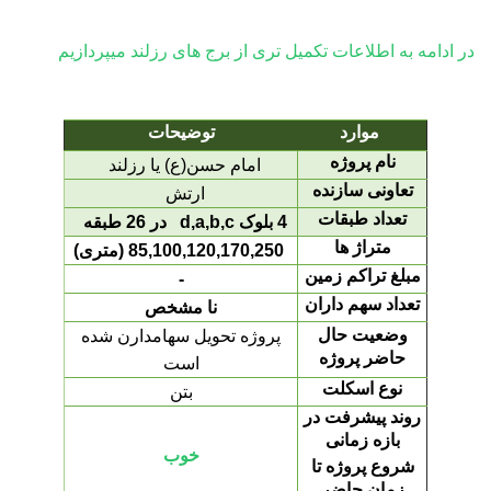
در ادامه به اطلاعات تکمیل تری از برج های رزلند میپردازیم
موارد
توضیحات
نام پروژه
امام حسن(ع) یا رزلند
تعاونی سازنده
ارتش
تعداد طبقات
4 بلوک d,a,b,c در 26 طبقه
متراژ ها
85,100,120,170,250 (متری)
مبلغ تراکم زمین
-
تعداد سهم داران
نا مشخص
وضعیت حال
پروژه تحویل سهامدارن شده
حاضر پروژه
است
نوع اسکلت
بتن
روند پیشرفت در
بازه زمانی
خوب
شروع پروژه تا
زمان حاضر