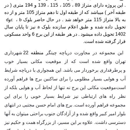
. این پروژه دارای متراژ 89 ، 105 ، 115 ، 139 و 194 متری ( در
طبقه آخر ) میباشد که از طبقه اول تا دهم متراژ 105 متر و از ده
به بالا متراژ 115 متر خواهد شد . در حال حاضر بلوک
،
و
d
c
b
تحویل داده شده و طبق اعلام سازنده بلوک
نیز تا پایان سال
a
1402 تحویل داده میشود . در هر طبقه از این برج 6 واحد مسکونی
قرار گرفته شده است
.
این مجموعه در مجاورت دریاچه چیتگر
منطقه 22
شهرداری
تهران واقع شده است که از موقعیت مکانی بسیار خوب
و
پرطرفداری برخوردار می باشد. این همجواری با دریاچه شرایط
آب و هوایی بسیار مطلوبی را برای ساکنین برج ها فراهم آورده
است
موقعیت مکانی این برج نه تنها از لحاظ آب و هوایی بلکه از
نظر راه های ارتباطی نیز شرایط بسیار خوبی را برای این
مجموعه فراهم آورده است. برج های امام حسن مجتبی در انتهای
بلوار امیر کبیر واقع شده و از آزادگان جنوب براحتی میتوان به آنها
دسترسی داشت. علاوه بر این مسیر، از بزرگراه همت و حکیم نیز