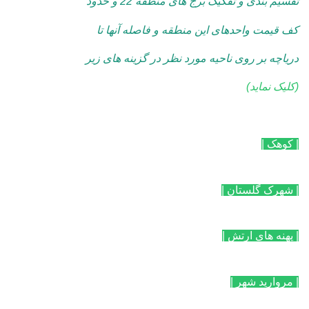
تقسیم بندی و تفکیک برج های منطقه 22 و حدود
کف قیمت واحدهای این منطقه و فاصله آنها تا
دریاچه بر روی ناحیه مورد نظر در گزینه های زیر
(کلیک نماید)
| کوهک |
| شهرک گلستان |
| پهنه های ارتش |
| مروارید شهر |