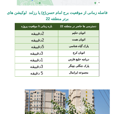
فاصله زمانی از موقعیت برج امام حسن(ع) یا رزلند لوکیشن های
برتر منطقه 22
دسترسی ها حاضر در منطقه 22
بازه زمانی تا موقعیت پروژه
اتوبان حکیم
2دقییقه
اتوبان همت
2دقییقه
پارک گیاه شناسی
5دقییقه
اتوبان کرج
3دقییقه
دریاچه خلیج فارس
1دقییقه
پارک جنگلی چیتگر
3دقییقه
مجموعه ایرانمال
5 دقیقه