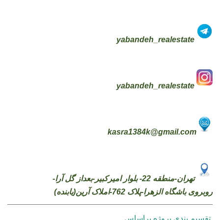
yabandeh_realestate
yabandeh_realestate
kasra1384k@gmail.com
تهران-منطقه 22- بلوار امیرکبیر-بعداز گل آرا-
روبروی باشگاه الزهرا-پلاک 762-املاک آرین(یابنده)
تقسیم بندی پروژه براساس