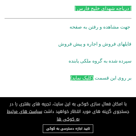
| دریاچه شهدای خلیج فارس |
جهت مشاهده و رفتن به صفحه
فایلهای فروش و اجاره و پیش فروش
سپرده شده به گروه ملکی یابنده
بر روی این قسمت
(کلیک نماید)
با امکان فعال سازی کوکی به این سایت، تجربه های بهتری را در
جستجوی گزینه های مورد انتظار خواهید داشت
سیاست های مرتبط
به کوکی ها
ادامه توضیحات برج امام حسن مجتبی(ع) یا رزلند
09124685136
تایید اجازه دسترسی به کوکی