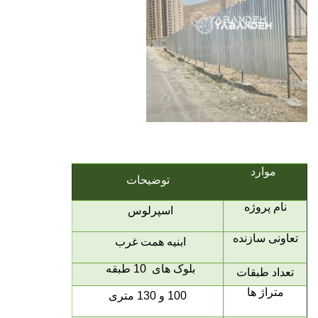
موارد
توضیحات
نام پروژه
اسپرلوس
تعاونی سازنده
ابنیه همت غرب
بلوک های 10 طبقه
تعداد طبقات
متراژ ها
100 و 130 متری