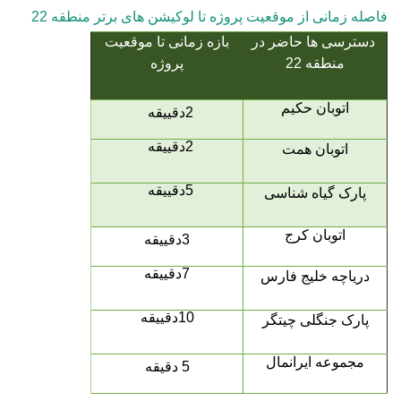
فاصله زمانی از موقعیت پروژه تا لوکیشن های برتر منطقه 22
دسترسی ها حاضر در
بازه زمانی تا موقعیت
منطقه 22
پروژه
اتوبان حکیم
2دقییقه
2دقییقه
اتوبان همت
5دقییقه
پارک گیاه شناسی
اتوبان کرج
3دقییقه
7دقییقه
دریاچه خلیج فارس
10دقییقه
پارک جنگلی چیتگر
مجموعه ایرانمال
5 دقیقه