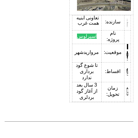
تعاونی ابنیه
سازنده:
همت غرب
نام
اسپرلوس
پروژه:
موقعیت:
مرواریدشهر
تا شوع گود
اقساط:
برداری
ندارد
3 سال بعد
زمان
از آغاز گود
تحویل:
بردلری