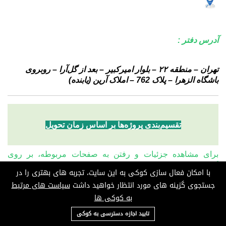
آدرس دفتر :
تهران – منطقه ۲۲ – بلوار امیرکبیر – بعد از گل‌آرا – روبروی
باشگاه الزهرا – پلاک 762 –
املاک آرین (یابنده)
تقسیم‌بندی پروژه‌ها بر اساس زمان تحویل
برای مشاهده جزئیات و رفتن به صفحات مربوطه، بر روی
گزینه‌های زیر کلیک کنید:
با امکان فعال سازی کوکی به این سایت، تجربه های بهتری را در
جستجوی گزینه های مورد انتظار خواهید داشت
سیاست های مرتبط
توضیحات
زمان تحویل
به کوکی ها
واحدهای آماده سکونت و تحویل فوری
آماده تحویل
09124685136
تایید اجازه دسترسی به کوکی
1 تا 2 سال