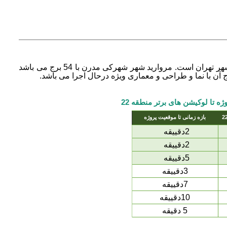
شهر تهران است.
مروارید شهر شهرکی مدرن با 54 برج می باشد
 آن با نما و طراحی و معماری ویژه درحال اجرا می باشد.
ه تا لوکیشن های برتر منطقه 22
بازه زمانی تا موقعیت پروژه
2دقییقه
2دقییقه
5دقییقه
3دقییقه
7دقییقه
10دقییقه
5 دقیقه