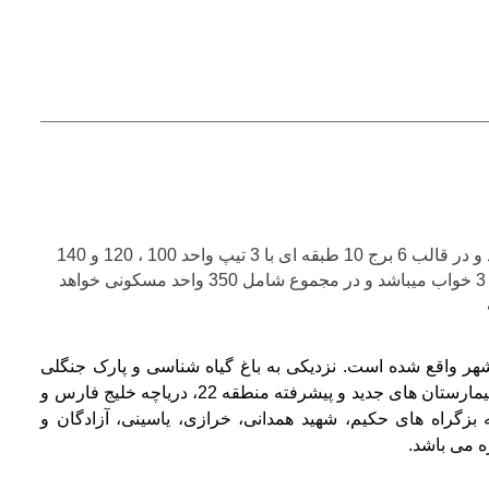
این پروژه دارای تراکم مسکونی 40 هزار متر مربع میباشد و در قالب 6 برج 10 طبقه ای با 3 تیپ واحد 100 ، 120 و 140
متری اجرا خواهد شد که 2 تیپ اول آن 2 خوابه و تیپ آخر 3 خواب میباشد و در مجموع شامل 350 واحد مسکونی خواهد
شهر واقع شده است. نزدیکی به باغ گیاه شناسی و پارک جنگلی
چیتگر، پارک آبشار، بوستان جوانمردان، ورزشگاه آزادی، بیمارستان های جدید و پیشرفته منطقه 22، دریاچه خلیج فارس و
 بزگراه های حکیم، شهید همدانی، خرازی، یاسینی، آزادگان و
ه می باشد.