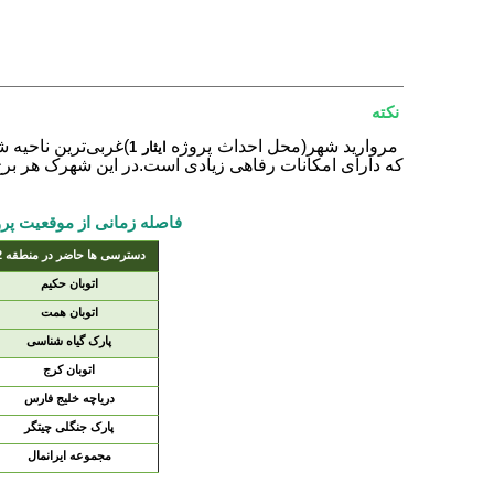
نکته
مروارید شهر(محل احداث پروژه
)غربی‌ترین ناحیه 
ایثار 1
که دارای امکانات رفاهی زیادی است.در این شهرک
هر برج
فاصله زمانی از موقعیت پروژ
دسترسی ها حاضر در منطقه 22
اتوبان حکیم
اتوبان همت
پارک گیاه شناسی
اتوبان کرج
دریاچه خلیج فارس
پارک جنگلی چیتگر
مجموعه ایرانمال