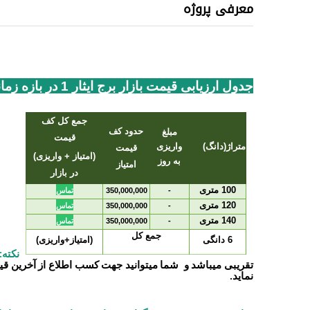
معرفی پروژه
جدول ارزیابی قیمت بازار برج ایثار 1 در بازه زمانی یکماهه فعلی
جمع کل کف
حدود کف
مبلغ
قیمت
متراژ(دانگ)
واریزی
قیمت
(امتیاز + واریزی)
به روز
امتیاز
در بازار
100 متری
-
350,000,000
تماس
120 متری
-
350,000,000
تماس
140 متری
-
350,000,000
تماس
جمع کل
6 دانگی
(امتیاز+واریزی)
نکته:
تقریبی میباشد و شما میتوانید جهت کسب اطلاع از آخرین قی
نماید.