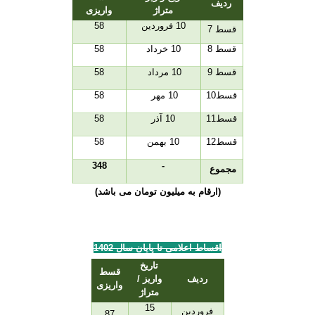
ردیف
متراژ
واریزی
10 فروردین
58
قسط 7
قسط 8
10 خرداد
58
قسط 9
10 مرداد
58
قسط10
10 مهر
58
قسط11
10 آذر
58
قسط12
10 بهمن
58
348
-
مجموع
(ارقام به میلیون تومان می باشد)
اقساط اعلامی تا پایان سال
1402
تاریخ
قسط
ردیف
واریز /
واریزی
متراژ
15
فروردین
87