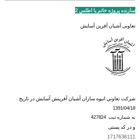
سازنده پروژه خاتم یا اطلس 2
تعاونی آشیان آفرین آسایش
شركت تعاوني انبوه سازان آشیان آفرینش آسایش در تاريخ
1391/04/18
به شماره ثبت 427824
و در کد پستی
1717636111