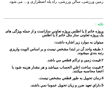
زمین ورزشی، سالن ورزشی، راه پله اضطراری و… می شود.
نکته :
پروژه خاتم 2 یا اطلس پروژه تعاوني سازاست و از جمله ویژگی های
یک پروژه تعاونی ساز مثل خاتم 2 یا اطلس
میتوان به موارد زیر اشاره داشت
:
١
.
طبقه واحد آن در ابتدا مشخص نيست و بر اساس الويت واريزي
رتبه بندي ميشوند
.
٢
.
قيمت زمين و تراكم قطعي مي باشد
.
٣
.
قيمت ساخت اعلي الحساب ميباشد و هر مقدار هزينه شود با
اعضا محاسبه ميكنند
.
4
.
زمان تحويل به طور قطعي مشخص نيست
.
5.داراي تعهد ضرر و زيان تحويل عموما نمي باشند.