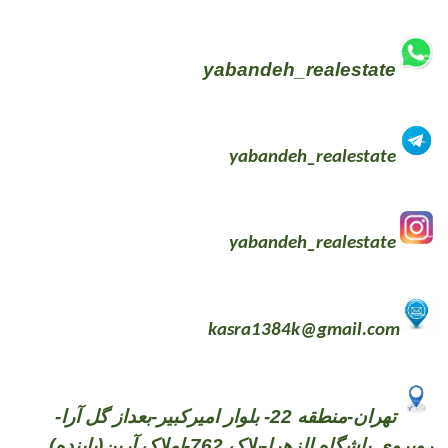
yabandeh_realestate
yabandeh_realestate
yabandeh_realestate
kasra1384k@gmail.com
تهران-منطقه 22- بلوار امیرکبیر-بعداز گل آرا-
روبروی باشگاه الزهرا-پلاک 762-املاک آرین(یابنده)