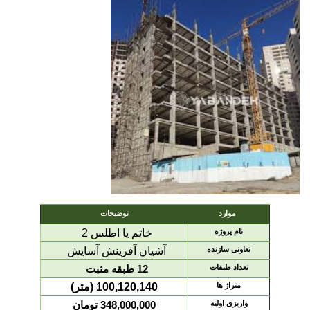
موارد
توضیحات
نام پروژه
خاتم یا اطلس 2
تعاونی سازنده
آشیان آفرینش آسایش
تعداد طبقات
12 طبقه مثبت
متراژ ها
100,120,140 (متر)
واریزی اولیه
348,000,000 تومان