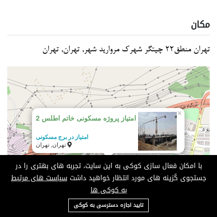
مکان
تهران منطق22 چیتگر شهرک مروارید شهر, تهران, تهران
×
امتیاز پروژه مسکونی خاتم اطلس 2
امتیاز در برج مسکونی
تهران, تهران
امتیاز پروژه مسکونی خاتم اطلس 2
با امکان فعال سازی کوکی به این سایت، تجربه های بهتری را در
جستجوی گزینه های مورد انتظار خواهید داشت
سیاست های مرتبط
به کوکی ها
09124685136
تایید اجازه دسترسی به کوکی