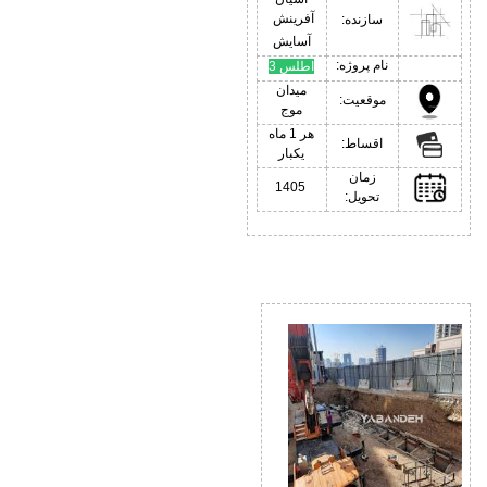
آفرینش
سازنده:
آسایش
نام پروژه:
اطلس 3
میدان
موقعیت:
موج
هر 1 ماه
اقساط:
یکبار
زمان
1405
تحویل: