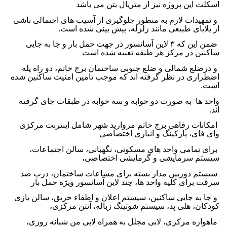
اسکلت این پروژه نیز از متریال بتن می باشد
و تمهیدات لازم به منظور جلوگیری از آسیب های احتمالی ناشی
از بلایای طبیعی مانند زلزله، پیش بینی شده است
.
ضمن این که ۳ لاین آسانسور در جهت حمل بار و جا به جایی
ساکنین در مرکز هر طبقه تعبیه شده است
و درضلع شمالی و ضلع جنوبی ساختمان برج خاتم، دو راه پله
اضطراری در نظر گرفته اند که موجب تامین امنیت ساکنین شده
است.
واحد ها به صورت دو خوابه و سه خوابه در طبقات جای گرفته
اند.
امکانات رفاهی برج خاتم مروارید شهر شامل اینترنت مرکزی
وای فای، پارکینگ و انباری اختصاصی
برای تمامی واحد های مسکونی، نگهبانی، سالن اجتماعات،
سیستم سرمایشی و گرمایشی اختصاصی،
سیستم دوربین مدار بسته برای مشاعات ساختمان، درب ضد
سرقت برای کلیه واحد ها، چند لاین آسانسور ویژه حمل بار
و جا به جایی ساکنین، سیستم اعلان و اطفاء حریق، سالن بازی
کودکان، هلی پد، سیستم شوتینگ زباله، آنتن مرکزی،
ماهواره مرکزی، لابی مجلل به همراه لابی من شبانه روزی،