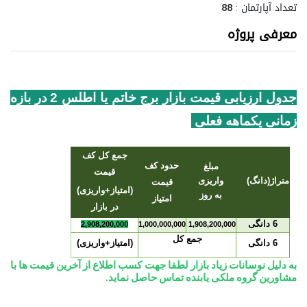
تعداد آپارتمان :
88
معرفی پروژه
جدول ارزیابی قیمت بازار برج خاتم یا اطلس 2 در بازه
زمانی یکماهه فعلی
جمع کل کف
حدود کف
مبلغ
قیمت
متراژ(دانگ)
واریزی
قیمت
(امتیاز+واریزی)
به روز
امتیاز
در بازار
6 دانگی
2,908,200,000
1,000,000,000
1,908,200,000
جمع کل
6 دانگی
(امتیاز+واریزی)
به دلیل نوسانات زیاد بازار لطفا جهت کسب اطلاع از آخرین قیمت ها با
مشاورین گروه ملکی یابنده تماس حاصل نماید.