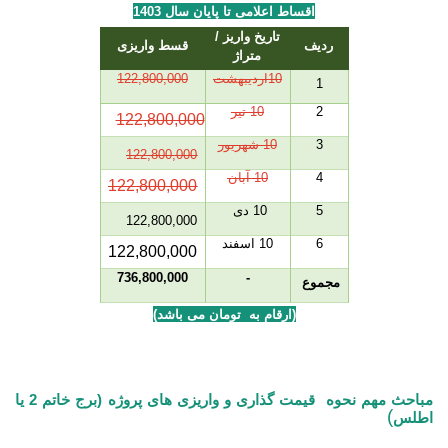
اقساط اعلامی تا پایان سال
1403
تاریخ واریز /
ردیف
قسط واریزی
متراژ
10اردیبهشت
122,800,000
1
2
10 تیر
122,800,000
3
10 شهریور
122,800,000
4
10 آبان
122,800,000
5
10 دی
122,800,000
6
10 اسفند
122,800,000
736,800,000
-
مجموع
(ارقام به تومان می باشد)
مباحث مهم نحوه قیمت گذاری و واریزی های پروژه (برج خاتم 2 یا
)
اطلس