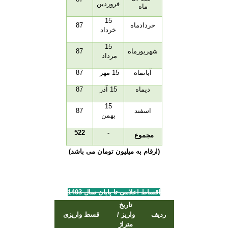
فروردین
ماه
15
خردادماه
87
خرداد
15
شهریورماه
87
مرداد
آبانماه
15 مهر
87
دیماه
15 آذر
87
15
اسفند
87
بهمن
522
-
مجموع
(ارقام به میلیون تومان می باشد)
اقساط اعلامی تا پایان سال
1403
تاریخ
ردیف
واریز /
قسط واریزی
متراژ