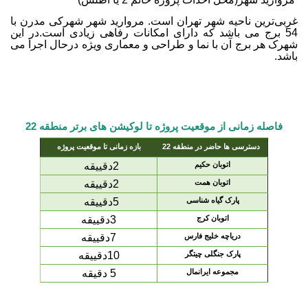
غربی‌ترین ناحیه شهر تهران است.
مروارید شهر شهرکی مدرن با
54 برج می باشد که دارای امکانات رفاهی زیادی است.در این
شهرک
هر برج آن با نما و طراحی و معماری ویژه درحال
اجرا می
باشد.
فاصله زمانی از موقعیت پروژه تا لوکیشن های برتر منطقه 22
دسترسی ها حاضر در منطقه 22
بازه زمانی تا موقعیت پروژه
اتوبان حکیم
2دقییقه
اتوبان همت
2دقییقه
پارک گیاه شناسی
5دقییقه
اتوبان کرج
3دقییقه
دریاچه خلیج فارس
7دقییقه
پارک جنگلی چیتگر
10دقییقه
مجموعه ایرانمال
5 دقیقه