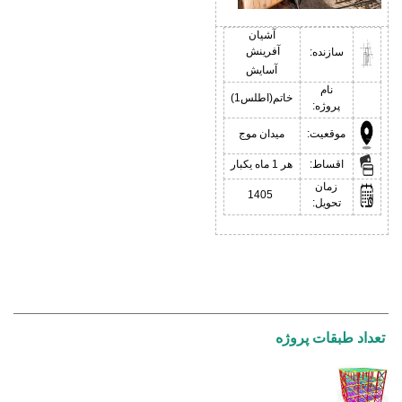
آشیان
آفرینش
سازنده:
آسایش
نام
خاتم(اطلس1)
پروژه:
موقعیت:
میدان موج
اقساط:
هر 1 ماه یکبار
زمان
1405
تحویل:
تعداد طبقات پروژه