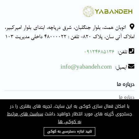
اتوبان همت، بلوار جنگلبان، شرق دریاچه، ابتدای بلوار امیرکبیر،
املاک آتی سان، پلاک 820- تلفن : 48000022 داخلی مدیریت 103
تلفن:
09124685136
ایمیل:
info@yabandeh.com
درباره ما
درباره ما
درخواست ها و مشاوره
با امکان فعال سازی کوکی به این سایت، تجربه های بهتری را در
جستجوی گزینه های مورد انتظار خواهید داشت
سیاست های مرتبط
مشاوران
به کوکی ها
کارگزاری رسمی
09124685136
اخبار
تایید اجازه دسترسی به کوکی