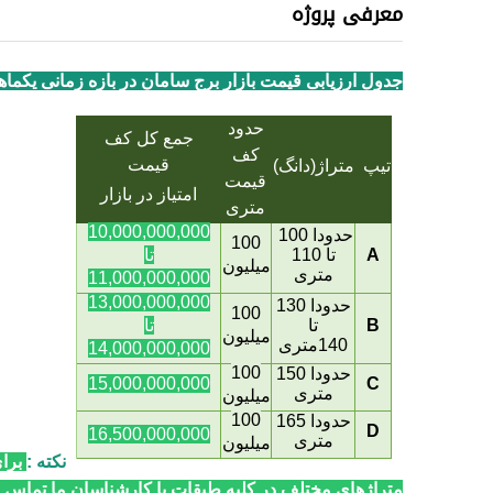
معرفی پروژه
جدول ارزیابی قیمت بازار برج سامان در بازه زمانی یکما
حدود
جمع کل کف
کف
قیمت
تیپ
متراژ(دانگ)
قیمت
امتیاز در بازار
متری
10,000,000,000
حدودا 100
100
A
تا 110
تا
میلیون
متری
11,000,000,000
13,000,000,000
حدودا 130
100
B
تا
تا
میلیون
140متری
14,000,000,000
100
حدودا 150
15,000,000,000
C
متری
میلیون
100
حدودا
165
D
16,500,000,000
متری
میلیون
نکته :
برا
متراژهای مختلف در کلیه طبقات با کارشناسان ما تماس