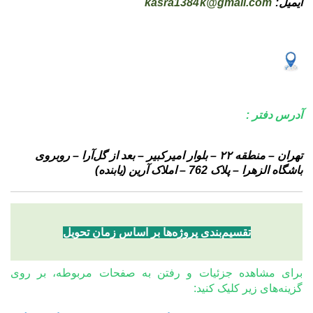
ایمیل:
kasra1384k@gmail.com
آدرس دفتر :
تهران – منطقه ۲۲ – بلوار امیرکبیر – بعد از گل‌آرا – روبروی
باشگاه الزهرا – پلاک 762 –
املاک آرین (یابنده)
تقسیم‌بندی پروژه‌ها بر اساس زمان تحویل
برای مشاهده جزئیات و رفتن به صفحات مربوطه، بر روی
گزینه‌های زیر کلیک کنید: