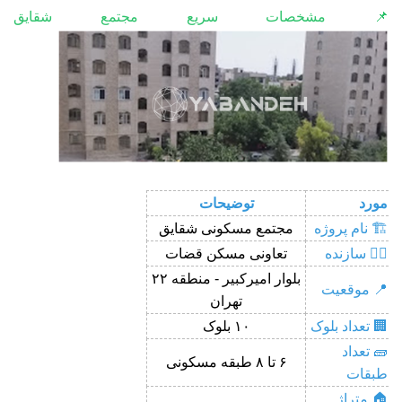
📌 مشخصات سریع مجتمع شقایق
مورد
توضیحات
🏗️ نام پروژه
مجتمع مسکونی شقایق
👷‍♂️ سازنده
تعاونی مسکن قضات
بلوار امیرکبیر - منطقه ۲۲
📍 موقعیت
تهران
🏢 تعداد بلوک
۱۰ بلوک
🧱 تعداد
۶ تا ۸ طبقه مسکونی
طبقات
🏠 متراژ