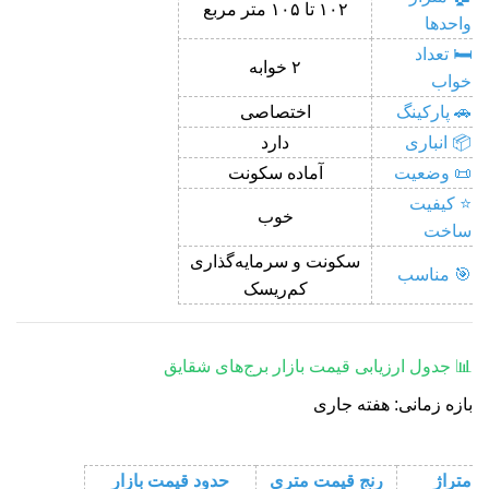
۱۰۲ تا ۱۰۵ متر مربع
واحدها
🛏️ تعداد
۲ خوابه
خواب
🚗 پارکینگ
اختصاصی
📦 انباری
دارد
📜 وضعیت
آماده سکونت
⭐ کیفیت
خوب
ساخت
سکونت و سرمایه‌گذاری
🎯 مناسب
کم‌ریسک
📊 جدول ارزیابی قیمت بازار برج‌های شقایق
بازه زمانی: هفته جاری
متراژ
رنج قیمت متری
حدود قیمت بازار