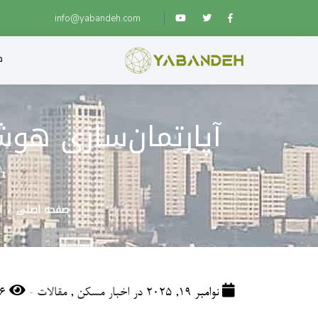
info@yabandeh.com
ص
آپارتمان‌سازی هوش
صفحه اصلی
ا
-
نوامبر 19, 2025 در
اخبار مسکن
,
مقالات
96