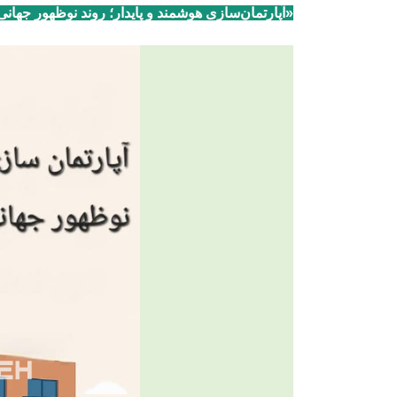
«آپارتمان‌سازی هوشمند و پایدار؛ روند نوظهور جه