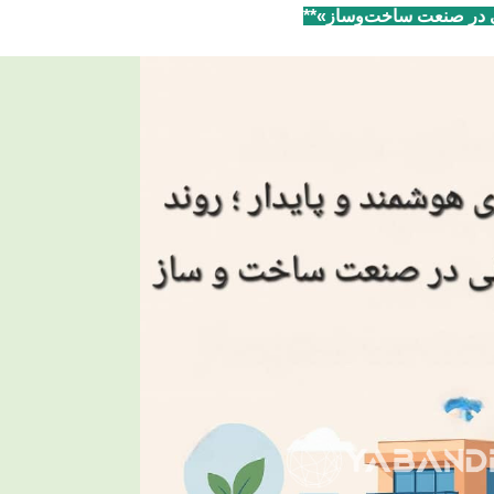
انی در صنعت ساخت‌وساز»**