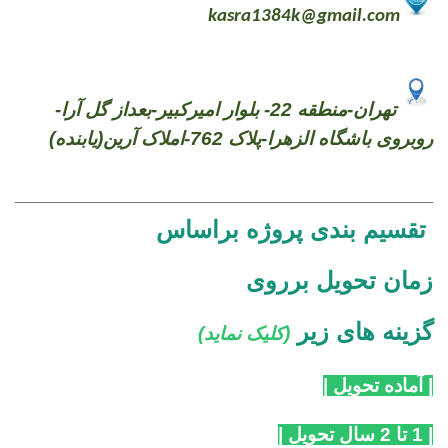
kasra1384k@gmail.com
تهران-منطقه 22- بلوار امیرکبیر-بعداز گل آرا-
روبروی باشگاه الزهرا-پلاک 762-املاک آرین(یابنده)
تقسیم بندی پروژه براساس
زمان تحویل
بر
روی
گزینه های
زیر
(کلیک نماید)
| آماده تحویل
|
|
1 تا 2 سال تحویل
|