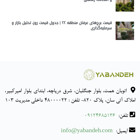
قیمت برج‌های عرفان منطقه ۲۲ | جدول قیمت روز، تحلیل بازار و
سرمایه‌گذاری
اتوبان همت، بلوار جنگلبان، شرق دریاچه، ابتدای بلوار امیرکبیر،
املاک آتی سان، پلاک 820- تلفن : 48000022 داخلی مدیریت 103
تلفن:
09124685136
ایمیل:
info@yabandeh.com