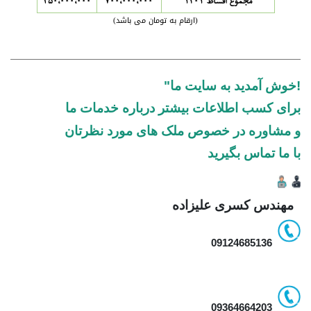
مجموع اقساط 1401
700،000،000
350،000،000
(ارقام به تومان می باشد)
!خوش آمدید به سایت ما"
برای کسب اطلاعات بیشتر درباره خدمات ما
و مشاوره در خصوص ملک های مورد نظرتان
با ما تماس بگیرید
مهندس کسری علیزاده
09124685136
09364664203