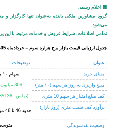
🏢
اعلام رسمی
گروه مشاورین ملکی
یابنده
به‌عنوان
تنها کارگزار و 
می‌شود.
تمامی اطلاعات، شرایط فروش و خدمات مرتبط با این پرو
جدول ارزیابی قیمت بازار برج هزاره سوم – خردادماه 1405 (بازه یک‌ماهه)
عنوان
توضیحات
مبنای خرید
سهام ۱۰ متری
306 میلیون تومان
مبلغ واریزی به روز هر سهم (۱۰ متر)
(تماس : 09124685136)
کف مبلغ امتیاز هر سهم 10 متری
برآورد کف قیمت متری (روز بازار)
حدود 46 تا 48 میلیون تومان
متوسط
وضعیت نقدشوندگی