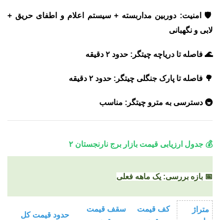
🛡️
امنیت:
دوربین مداربسته + سیستم اعلام و اطفای حریق +
لابی و نگهبانی
🌊
فاصله تا دریاچه چیتگر:
حدود ۲ دقیقه
🌳
فاصله تا پارک جنگلی چیتگر:
حدود ۲ دقیقه
🚇
دسترسی به مترو چیتگر:
مناسب
💰 جدول ارزیابی قیمت بازار برج نارنجستان ۲
📅 بازه بررسی: یک ماهه فعلی
کف قیمت
سقف قیمت
متراژ
حدود قیمت کل