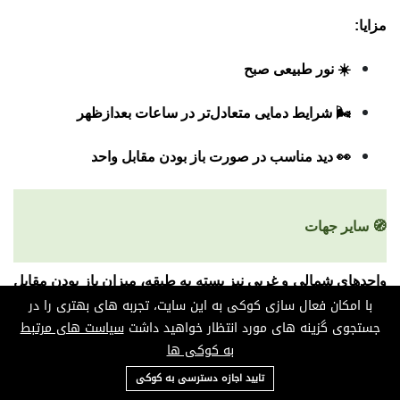
مزایا:
☀️ نور طبیعی صبح
🌬️ شرایط دمایی متعادل‌تر در ساعات بعدازظهر
👀 دید مناسب در صورت باز بودن مقابل واحد
🧭 سایر جهات
واحدهای شمالی و غربی نیز بسته به طبقه، میزان باز بودن مقابل
با امکان فعال سازی کوکی به این سایت، تجربه های بهتری را در
ساختمان، جهت پنجره‌ها و کیفیت دید می‌توانند تفاوت قیمت قابل
جستجوی گزینه های مورد انتظار خواهید داشت
سیاست های مرتبط
توجهی داشته باشند.
به کوکی ها
09124685136
تایید اجازه دسترسی به کوکی
📌
بنابراین صرفاً متراژ، معیار قیمت‌گذاری نیست و طبقه، جهت،