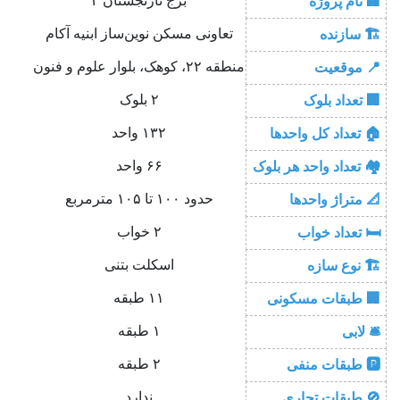
برج نارنجستان ۲
🏢 نام پروژه
تعاونی مسکن نوین‌ساز ابنیه آکام
🏗️ سازنده
منطقه ۲۲، کوهک، بلوار علوم و فنون
📍 موقعیت
۲ بلوک
🏢 تعداد بلوک
۱۳۲ واحد
🏠 تعداد کل واحدها
۶۶ واحد
🏘️ تعداد واحد هر بلوک
حدود ۱۰۰ تا ۱۰۵ مترمربع
📐 متراژ واحدها
۲ خواب
🛏️ تعداد خواب
اسکلت بتنی
🏗️ نوع سازه
۱۱ طبقه
🏢 طبقات مسکونی
۱ طبقه
🛎️ لابی
۲ طبقه
🅿️ طبقات منفی
ندارد
🚫 طبقات تجاری