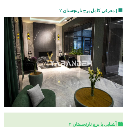
🏢 | معرفی کامل برج نارنجستان ۲
🏙️ آشنایی با برج نارنجستان ۲