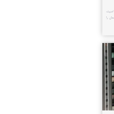
عات، امنیت،
مان را