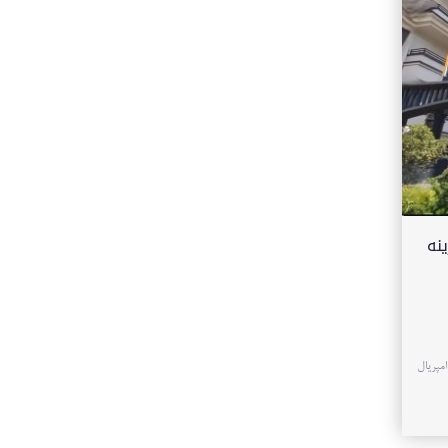
ینه
 برج امپریال