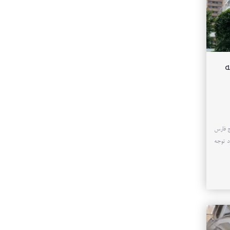
م ۱ منطقه
یج فارس
د توجه