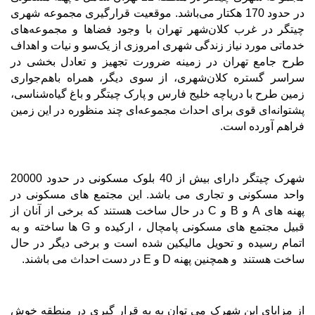
در حدود 170 هکتار می
باشد. ﻣﻮﻗﻌﯿﺖ ﻗﺮارﮔﯿﺮی ﻣﺠﻤﻮﻋﻪ ﺷﻬﺮی
ﭼﯿﺘﮕﺮ در ﻏﺮب ﮐﻼنﺷﻬﺮ ﺗﻬﺮان ﺑﺎ وجود ﻓﻀﺎﻫﺎ و ﻣﺠﻤﻮﻋﻪﻫﺎی
ﺧﺪﻣﺎﺗﯽ ﻣﻮرد ﻧﯿﺎز زﻧﺪﮔﯽ ﺷﻬﺮی اﻣﺮوزی از ﯾﮏﺳﻮ و ﻧﯿﺎت و اﻫﺪاف
ﻃﺮح ﺟﺎﻣﻊ ﺗﻬﺮان در زﻣﯿﻨﻪ ﺿﺮورت ﺗﺠﻬﯿﺰ و ﺗﻌﺎدل ﺑﺨﺸﯽ در
ﺳﺮاﺳﺮ ﮔﺴﺘﺮه ﮐﻼنﺷﻬﺮی، از ﺳﻮی دﯾﮕﺮ، ﻫﻤﺮاه ﺑﺎﻫﻢﺟﻮاری
زﻣﯿﻦ ﻃﺮح ﺑﺎ درﯾﺎﭼﻪ ﺧﻠﯿﺞ ﻓﺎرس و ﭘﺎرک ﭼﯿﺘﮕﺮ و ﺑﺎغ ﮔﯿﺎهﺷﻨﺎﺳﯽ،
ﭘﺸﺘﻮاﻧﻪای ﻗﻮی ﺑﺮای اﺣﺪاث ﻣﺠﻤﻮﻋﻪای ﭼﻨﺪ ﻣﻨﻈﻮره در اﯾﻦ زﻣﯿﻦ
ﻓﺮاﻫﻢ آورده اﺳﺖ.
شهرک چیتگر دارای بیش از 40 بلوک مسکونی در حدود 20000
واحد مسکونی و تجاری می باشد. این مجتمع های مسکونی در
پهنه های
A
و
B
و
C
در حال ساخت هستند که برخی از آنان از
قبیل مجتمع های مسکونی پامچال ، ارکیده و
G
ها ساخته و به
اتمام رسیده و تحویل مالیکین شده است و برخی دیگر در حال
ساخت هستند و همچنین پهنه
D
و
E
در دست احداث می باشند.
از مزایای این شهرک می توان به به قرار گیری در منطقه خوش