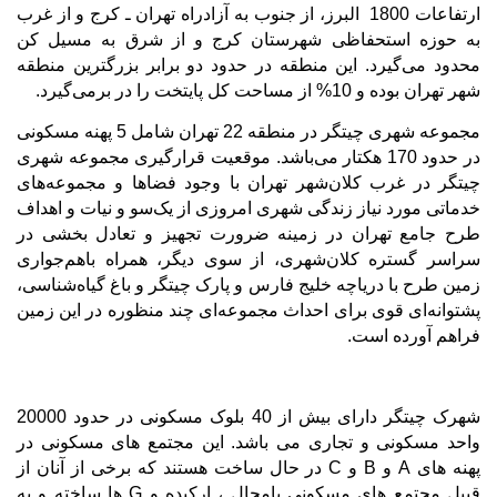
ارتفاعات 1800 اﻟﺒﺮز، از ﺟﻨﻮب ﺑﻪ آزادراه ﺗﻬﺮان ـ ﮐﺮج و از ﻏﺮب
ﺑﻪ ﺣﻮزه اﺳﺘﺤﻔﺎﻇﯽ ﺷﻬﺮﺳﺘﺎن ﮐﺮج و از ﺷﺮق ﺑﻪ ﻣﺴﯿﻞ ﮐﻦ
ﻣﺤﺪود ﻣﯽ
ﮔﯿﺮد. اﯾﻦ ﻣﻨﻄﻘﻪ در ﺣﺪود دو ﺑﺮاﺑﺮ ﺑﺰرﮔﺘﺮﯾﻦ ﻣﻨﻄﻘﻪ
ﺷﻬﺮ ﺗﻬﺮان ﺑﻮده و 10% از مساحت کل پایتخت را در برمی
گیرد.
ﻣﺠﻤﻮﻋﻪ ﺷﻬﺮی ﭼﯿﺘﮕﺮ در منطقه 22 تهران شامل 5 پهنه مسکونی
در حدود 170 هکتار می
باشد. ﻣﻮﻗﻌﯿﺖ ﻗﺮارﮔﯿﺮی ﻣﺠﻤﻮﻋﻪ ﺷﻬﺮی
ﭼﯿﺘﮕﺮ در ﻏﺮب ﮐﻼنﺷﻬﺮ ﺗﻬﺮان ﺑﺎ وجود ﻓﻀﺎﻫﺎ و ﻣﺠﻤﻮﻋﻪﻫﺎی
ﺧﺪﻣﺎﺗﯽ ﻣﻮرد ﻧﯿﺎز زﻧﺪﮔﯽ ﺷﻬﺮی اﻣﺮوزی از ﯾﮏﺳﻮ و ﻧﯿﺎت و اﻫﺪاف
ﻃﺮح ﺟﺎﻣﻊ ﺗﻬﺮان در زﻣﯿﻨﻪ ﺿﺮورت ﺗﺠﻬﯿﺰ و ﺗﻌﺎدل ﺑﺨﺸﯽ در
ﺳﺮاﺳﺮ ﮔﺴﺘﺮه ﮐﻼنﺷﻬﺮی، از ﺳﻮی دﯾﮕﺮ، ﻫﻤﺮاه ﺑﺎﻫﻢﺟﻮاری
زﻣﯿﻦ ﻃﺮح ﺑﺎ درﯾﺎﭼﻪ ﺧﻠﯿﺞ ﻓﺎرس و ﭘﺎرک ﭼﯿﺘﮕﺮ و ﺑﺎغ ﮔﯿﺎهﺷﻨﺎﺳﯽ،
ﭘﺸﺘﻮاﻧﻪای ﻗﻮی ﺑﺮای اﺣﺪاث ﻣﺠﻤﻮﻋﻪای ﭼﻨﺪ ﻣﻨﻈﻮره در اﯾﻦ زﻣﯿﻦ
ﻓﺮاﻫﻢ آورده اﺳﺖ.
شهرک چیتگر دارای بیش از 40 بلوک مسکونی در حدود 20000
واحد مسکونی و تجاری می باشد. این مجتمع های مسکونی در
پهنه های
A
و
B
و
C
در حال ساخت هستند که برخی از آنان از
قبیل مجتمع های مسکونی پامچال ، ارکیده و
G
ها ساخته و به