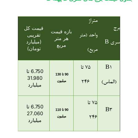
متراژ
برج
قیمت کل
بازه قیمت
تقریبی
واحد (متر
هر متر
(میلیارد
سری B
مربع
تومان)
مربع)
B1
75 تا
6.750 تا
90 تا 130
31.980
میلیون
(الماس)
246
میلیارد
75 تا
6.750 تا
B3
90 تا 110
27.060
میلیون
246
میلیارد