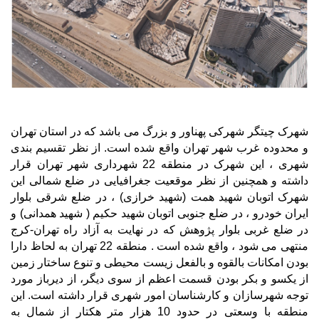
شهرک چیتگر شهرکی پهناور و بزرگ می باشد که در استان تهران
و محدوده غرب شهر تهران واقع شده است. از نظر تقسیم بندی
شهری ، این شهرک در منطقه 22 شهرداری شهر تهران قرار
داشته و همچنین از نظر موقعیت جغرافیایی در ضلع شمالی این
شهرک اتوبان شهید همت (شهید خرازی) ، در ضلع شرقی بلوار
ایران خودرو ، در ضلع جنوبی اتوبان شهید حکیم ( شهید همدانی) و
در ضلع غربی بلوار پژوهش که در نهایت به آزاد راه تهران-کرج
منتهی می شود ، واقع شده است . منطقه 22 ﺗﻬﺮان ﺑﻪ ﻟﺤﺎظ دارا
ﺑﻮدن اﻣﮑﺎﻧﺎت ﺑﺎﻟﻘﻮه و ﺑﺎﻟﻔﻌﻞ زﯾﺴﺖ ﻣﺤﯿﻄﯽ و ﺗﻨﻮع ﺳﺎﺧﺘﺎر زﻣﯿﻦ
از ﯾﮑﺴﻮ و ﺑﮑﺮ ﺑﻮدن ﻗﺴﻤﺖ اﻋﻈﻢ از ﺳﻮی دﯾﮕﺮ، از دﯾﺮﺑﺎز ﻣﻮرد
ﺗﻮﺟﻪ ﺷﻬﺮﺳﺎزان و ﮐﺎرﺷﻨﺎﺳﺎن اﻣﻮر ﺷﻬﺮی ﻗﺮار داﺷﺘﻪ اﺳﺖ. اﯾﻦ
ﻣﻨﻄﻘﻪ ﺑﺎ وﺳﻌﺘﯽ در ﺣﺪود 10 هزار متر هکتار از شمال به