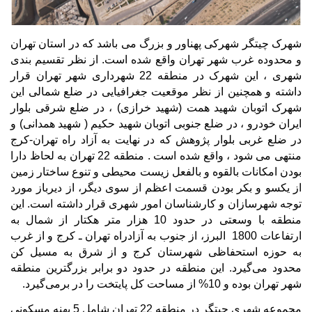
شهرک چیتگر شهرکی پهناور و بزرگ می باشد که در استان تهران
و محدوده غرب شهر تهران واقع شده است. از نظر تقسیم بندی
شهری ، این شهرک در منطقه 22 شهرداری شهر تهران قرار
داشته و همچنین از نظر موقعیت جغرافیایی در ضلع شمالی این
شهرک اتوبان شهید همت (شهید خرازی) ، در ضلع شرقی بلوار
ایران خودرو ، در ضلع جنوبی اتوبان شهید حکیم ( شهید همدانی) و
در ضلع غربی بلوار پژوهش که در نهایت به آزاد راه تهران-کرج
منتهی می شود ، واقع شده است . منطقه 22 ﺗﻬﺮان ﺑﻪ ﻟﺤﺎظ دارا
ﺑﻮدن اﻣﮑﺎﻧﺎت ﺑﺎﻟﻘﻮه و ﺑﺎﻟﻔﻌﻞ زﯾﺴﺖ ﻣﺤﯿﻄﯽ و ﺗﻨﻮع ﺳﺎﺧﺘﺎر زﻣﯿﻦ
از ﯾﮑﺴﻮ و ﺑﮑﺮ ﺑﻮدن ﻗﺴﻤﺖ اﻋﻈﻢ از ﺳﻮی دﯾﮕﺮ، از دﯾﺮﺑﺎز ﻣﻮرد
ﺗﻮﺟﻪ ﺷﻬﺮﺳﺎزان و ﮐﺎرﺷﻨﺎﺳﺎن اﻣﻮر ﺷﻬﺮی ﻗﺮار داﺷﺘﻪ اﺳﺖ. اﯾﻦ
ﻣﻨﻄﻘﻪ ﺑﺎ وﺳﻌﺘﯽ در ﺣﺪود 10 هزار متر هکتار از شمال به
ارتفاعات 1800 اﻟﺒﺮز، از ﺟﻨﻮب ﺑﻪ آزادراه ﺗﻬﺮان ـ ﮐﺮج و از ﻏﺮب
ﺑﻪ ﺣﻮزه اﺳﺘﺤﻔﺎﻇﯽ ﺷﻬﺮﺳﺘﺎن ﮐﺮج و از ﺷﺮق ﺑﻪ ﻣﺴﯿﻞ ﮐﻦ
ﻣﺤﺪود ﻣﯽ
ﮔﯿﺮد. اﯾﻦ ﻣﻨﻄﻘﻪ در ﺣﺪود دو ﺑﺮاﺑﺮ ﺑﺰرﮔﺘﺮﯾﻦ ﻣﻨﻄﻘﻪ
ﺷﻬﺮ ﺗﻬﺮان ﺑﻮده و 10% از مساحت کل پایتخت را در برمی
گیرد.
ﻣﺠﻤﻮﻋﻪ ﺷﻬﺮی ﭼﯿﺘﮕﺮ در منطقه 22 تهران شامل 5 پهنه مسکونی