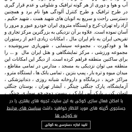
آب و هوا و دوری از هر گونه ترافیک و شلوغی و عدم قرار گیری
در طرح ترافیک و طرح کنترل آلودگی هوا نام برد و همچنین
دسترسی راحت و سریع به اتوبان های شهید همت ، شهید حکیم ،
آزاد راه تهران-کرج و ایستگاه متروی ایران خودرو عبور و مرور را
آسان نموده است. علاوه بر آن نزدیکی به بزرگترین مرکز تجاری و
تفریحی ایران به نام ایران مال ، امکانات زیادی اعم از رستوران
ها و فودکورت ، مجموعه سینمایی ، شهربازی سرپوشیده ،
مجموعه ورزشی ، مرکز نمایشگاهی و هتل ایران مال و ... را
برای ساکنین منطقه فراهم کرده است. از دیگر این امکانات این
منطقه می توان نزدیکی به مسجد ، مدارس در تمامی مقاطع ،
میدان میوه و تره بار ، پمپ بنزین ، تمامی بانک ها ، ایستگاه مترو ،
مراکز خرید ، درمانگاه و داروخانه شبانه روزی ، دندانپزشکی ،
آزمایشگاه، پارک جنگلی چیتگر ، آبشار تهران ، بوستان جنگلی
لتمان کن ، پارک آبی اپارک ، پیست دوچرخه سواری چیتگر ،
با امکان فعال سازی کوکی به این سایت، تجربه های بهتری را در
پیست سوارکاری چیتگر ، باغ ملی گیاه شناسی ، موزه اتومبیل
های قدیمی ، دریاچه بزرگ شهدای خلیج فارس و فروشگاه های
جستجوی گزینه های مورد انتظار خواهید داشت
سیاست های مرتبط
زنجیره ای و مارکت های مختلف نام برد که سبب گشته است
به کوکی ها
ساکنین این شهرک زندگی راحتی را در یکی از مناطق خوب شهر
09124685136
تایید اجازه دسترسی به کوکی
تهران تجربه کنند؛ به طوری که اگرچه مالکین و ساکنین اولیه این