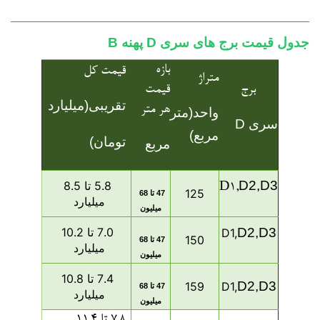
جدول قیمت برج های سری D پهنه B
بازه
قیمت کل
متراژ
برج
قیمت
تقریبی(میلیارد
هر متر
واحد(متر
سری D
مربع)
تومان)
مربع
D2,
D3
5.8 تا 8.5
D1,
125
47 تا 68
میلیارد
میلیون
D3
D2,
7.0 تا 10.2
D1,
150
47 تا 68
میلیارد
میلیون
7.4 تا 10.8
D2,
D3
159
D1,
47 تا 68
میلیارد
میلیون