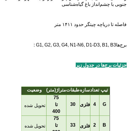
جنوبی با چشم‌انداز باغ گیاه‌شناسی
فاصله تا دریاچه چیتگر حدود ۱۴۱۱ متر
برج‌ها
: G1, G2, G3, G4, N1-N6, D1-D3, B1, B3
جزئیات برج‌ها در جدول زیر
تیپ
تعداد
سازه
طبقات
متراژ(متر)
وضعیت
75
30
4
G
فلزی
تا
تحویل شده
400
75
33
2
B
تا
فلزی
تحویل شده