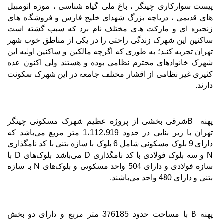
پیست سوارکاری چیتگر ، باغ ملی گیاه شناسی ، موزه اتومبیل
های قدیمی ، دریاچه بزرگ شهدای خلیج فارس و فروشگاه های
زنجیره ای و مارکت های مختلف نام برد که سبب گشته است
ساکنین این شهرک زندگی راحتی را در یکی از مناطق خوب شهر
تهران تجربه کنند؛ به طوری که اگرچه مالکین و ساکنین اولیه این
شهرک خانوادهای محترم نظامی بوده و هستند ولی اکنون عده
کثیری غیر نظامی از اقشار مختلف جامعه در این شهرک سکونت
دارند.
پهنه
B
شرقی بخشی از پروژه عظیم شهرک مسکونی چیتگر
تهران با زیر بنایی در حدود 1،112،919 متر مربع می
باشد که
دارای 9 بلوک مسکونی شامل 6 بلوک با سازه بتنی با کد نامگذاری
N
و سه بلوک فولادی با کد نامگذاری
D
می
باشد. بلوک
های
D
با
سازه فولادی و دارای 504 واحد مسکونی و بلوک
های
N
با سازه
بتنی و دارای 480 واحد می
باشند.
پهنه
B
با مساحت حدود 376185 متر مربع و دارای دو بخش