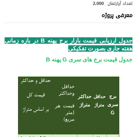
تعداد آپارتمان :
2,000
معرفی پروژه
جدول ارزیابی قیمت بازار برج پهنه B در بازه زمانی
هفته جاری بصورت تفکیکی
جدول قیمت برج های سری G پهنه B
حداقل و حداکثر
حداقل
وحداکثر
قیمت کل
برج
حداکثر
حداقل
سری
متراژ
متراژ
قیمت هر
بر اساس متراژ
(متر
G
مربع)