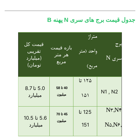
جدول قیمت برج های سری N پهنه B
متراژ
برج
قیمت کل
بازه قیمت
تقریبی
واحد (متر
هر متر
(میلیارد
سری N
مربع
تومان)
مربع)
125 تا
5.0 تا 8.7
40 تا 58
N1 , N2
میلیارد
میلیون
151
N3,N4
125 تا
45 تا 70
5.6 تا 10.5
میلیون
151
میلیارد
,N5,N6