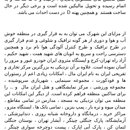
اتمام رسیده و تحویل مالیکین شده است و برخی دیگر در حال
ساخت هستند و همچنین پهنه
D
در دست احداث می باشد.
از مزایای این شهرک می توان به به قرار گیری در منطقه خوش
آب و هوا و دوری از هر گونه ترافیک و شلوغی و عدم قرار گیری
در طرح ترافیک و طرح کنترل آلودگی هوا نام برد و همچنین
دسترسی راحت و سریع به اتوبان های شهید همت ، شهید حکیم ،
آزاد راه تهران-کرج و ایستگاه متروی ایران خودرو عبور و مرور را
آسان نموده است. علاوه بر آن نزدیکی به بزرگترین مرکز تجاری و
تفریحی ایران به نام ایران مال ، امکانات زیادی اعم از رستوران
ها و فودکورت ، مجموعه سینمایی ، شهربازی سرپوشیده ،
مجموعه ورزشی ، مرکز نمایشگاهی و هتل ایران مال و ... را
برای ساکنین منطقه فراهم کرده است. از دیگر این امکانات این
منطقه می توان نزدیکی به مسجد ، مدارس در تمامی مقاطع ،
میدان میوه و تره بار ، پمپ بنزین ، تمامی بانک ها ، ایستگاه مترو ،
مراکز خرید ، درمانگاه و داروخانه شبانه روزی ، دندانپزشکی ،
آزمایشگاه، پارک جنگلی چیتگر ، آبشار تهران ، بوستان جنگلی
لتمان کن ، پارک آبی اپارک ، پیست دوچرخه سواری چیتگر ،