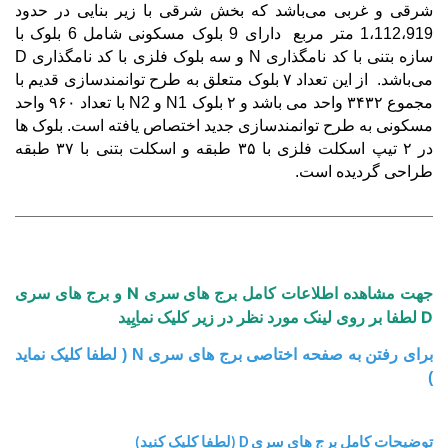
شرقی و غربی می
باشد که بخش شرقی با زیر بنایی در حدود
1،112،919 متر مربع دارای 9 بلوک مسکونی شامل 6 بلوک با
سازه بتنی با کد نامگذاری
N
و سه بلوک فلزی با کد نامگذاری
D
می
باشد. از این تعداد
۷
بلوک متعلق به طرح توانمندسازی قدیم با
مجموع
۳۴۳۲
واحد می باشد و
۲
بلوک
N1
و
N2
با تعداد
۹۶۰
واحد
مسکونی به طرح توانمندسازی جدید اختصاص یافته است. بلوک ها
در
۲
تیپ اسکلت فلزی با
۳۵
طبقه و اسکلت بتنی با
۳۷
طبقه
طراحی گردیده است.
جهت مشاهده اطلاعات کامل برج های سری N و برج های سری
D لطفا بر روی لینک مورد نظر در زیر کلیک نماِیِید
برای رفتن به صفحه اختاصی برج های سری N ( لطفا کلیک نماید
)
توضیحات کامل برج های سری D (لطفا کلیک کنید)