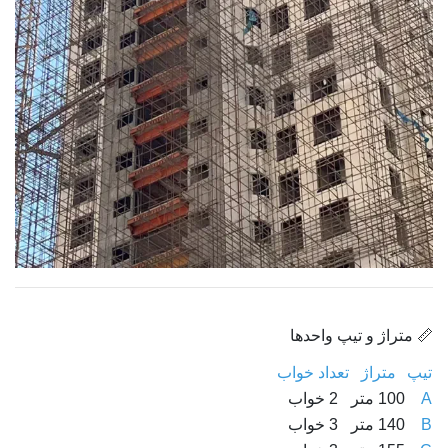
📏 متراژ و تیپ واحدها
تیپ
متراژ
تعداد خواب
A
100 متر
2 خواب
B
140 متر
3 خواب