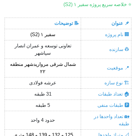
⭐ خلاصه سریع پروژه سفیر ۱ (S2)
📌 عنوان
📝 توضیحات
🏢 نام پروژه
سفیر ۱ (S2)
تعاونی توسعه و عمران انصار
👷 سازنده
سپاشهر
شمال شرقی مرواریدشهر منطقه
📍 موقعیت
۲۲
🏗 نوع سازه
عرشه فولادی
🏠 تعداد طبقات
31 طبقه
🅿️ طبقات منفی
5 طبقه
🏡 تعداد واحدها در
حدود 4 واحد
طبقه
📐 متراژ واحدها
125 و 132 و 139 و 148 متری