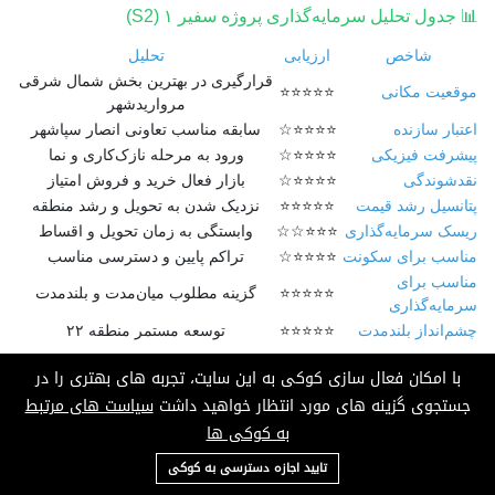
📊 جدول تحلیل سرمایه‌گذاری پروژه سفیر ۱ (S2)
شاخص
ارزیابی
تحلیل
قرارگیری در بهترین بخش شمال شرقی
موقعیت مکانی
⭐⭐⭐⭐⭐
مرواریدشهر
اعتبار سازنده
⭐⭐⭐⭐☆
سابقه مناسب تعاونی انصار سپاشهر
پیشرفت فیزیکی
⭐⭐⭐⭐☆
ورود به مرحله نازک‌کاری و نما
نقدشوندگی
⭐⭐⭐⭐☆
بازار فعال خرید و فروش امتیاز
پتانسیل رشد قیمت
⭐⭐⭐⭐⭐
نزدیک شدن به تحویل و رشد منطقه
ریسک سرمایه‌گذاری
⭐⭐⭐☆☆
وابستگی به زمان تحویل و اقساط
مناسب برای سکونت
⭐⭐⭐⭐☆
تراکم پایین و دسترسی مناسب
مناسب برای
⭐⭐⭐⭐⭐
گزینه مطلوب میان‌مدت و بلندمدت
سرمایه‌گذاری
چشم‌انداز بلندمدت
⭐⭐⭐⭐⭐
توسعه مستمر منطقه ۲۲
با امکان فعال سازی کوکی به این سایت، تجربه های بهتری را در
جستجوی گزینه های مورد انتظار خواهید داشت
سیاست های مرتبط
⭐ امتیاز کارشناسی گروه ملکی یابنده
به کوکی ها
09124685136
معیار
امتیاز
تایید اجازه دسترسی به کوکی
موقعیت مکانی
9 از 10